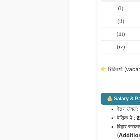
(i)
(ii)
(iii)
(iv)
रिक्तियों (vacan
Salary & P
वेतन लेवल:
बेसिक पे :
₹
बिहार सरकार
(
Additio