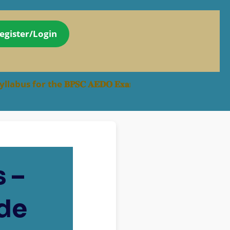
egister/Login
the 𝐁𝐏𝐒𝐂 𝐀𝐄𝐃𝐎 𝐄𝐱𝐚𝐦 has been made available h
 –
de