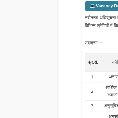
Vacancy De
नवीनतम अधिसूचना 
विभिन्न श्रेणियों में 
उदाहरण:—
क्र.सं.
को
1.
अनारक
आर्थिक 
2.
कमजोर 
3.
अनुसूचि
अनुस