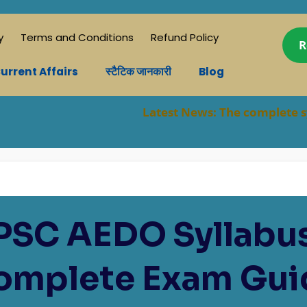
y
Terms and Conditions
Refund Policy
R
urrent Affairs
स्टैटिक जानकारी
Blog
Latest News:
The complete syllabus for 
PSC AEDO Syllabus
omplete Exam Gui