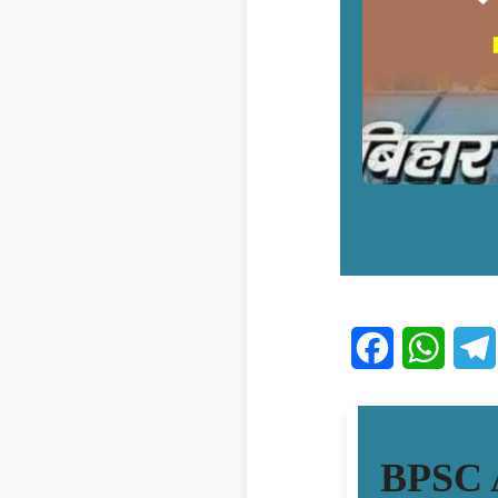
Facebook
What
BPSC 