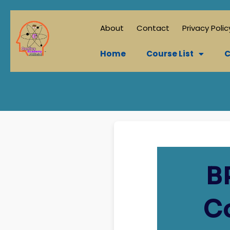
About
Contact
Privacy Polic
Home
Course List
C
B
C