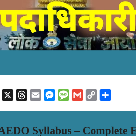
sApp
Telegram
X
Threads
Email
Messenger
Message
Gmail
Copy
Share
Link
AEDO Syllabus – Complete 