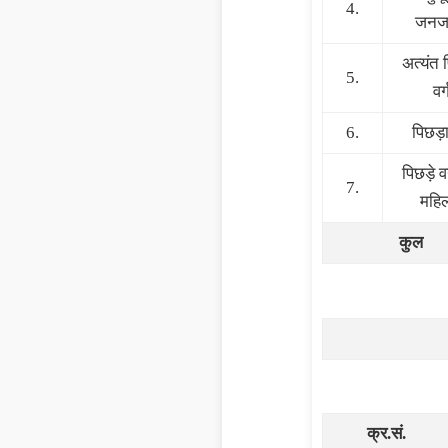
4.
जनज
अत्यंत 
5.
वर्
6.
पिछड़ा
पिछड़े वर
7.
महिल
कुल
क्र.सं.