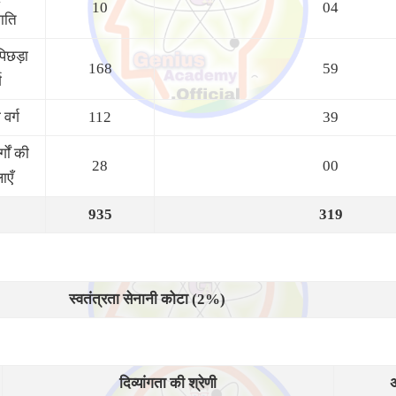
10
04
ाति
पिछड़ा
168
59
ग
 वर्ग
112
39
्गों की
28
00
ाएँ
935
319
स्वतंत्रता सेनानी कोटा (2%)
दिव्यांगता की श्रेणी
अ