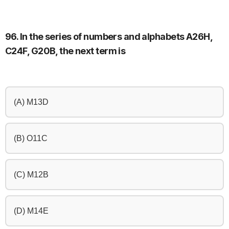
96. In the series of numbers and alphabets A26H,
C24F, G20B, the next term is
(A) M13D
(B) O11C
(C) M12B
(D) M14E