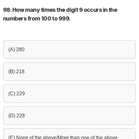
98. How many times the digit 9 occurs in the
numbers from 100 to 999.
(A) 280
(B) 218
(C) 229
(D) 228
(E) None of the above/More than one of the above