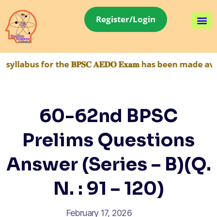
Register/Login
or the 𝐁𝐏𝐒𝐂 𝐀𝐄𝐃𝐎 𝐄𝐱𝐚𝐦 has been made availabl
60-62nd BPSC
Prelims Questions
Answer (Series – B)(Q.
N. : 91 – 120)
February 17, 2026