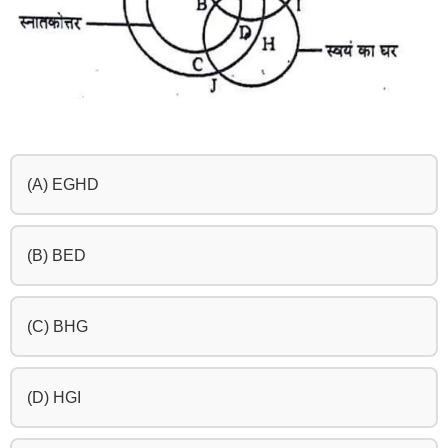
(A) EGHD
(B) BED
(C) BHG
(D) HGI