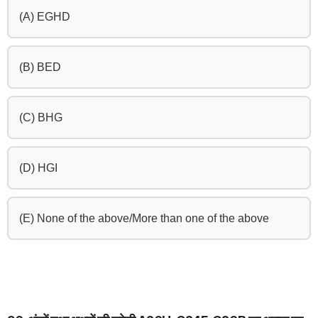
(A) EGHD
(B) BED
(C) BHG
(D) HGI
(E) None of the above/More than one of the above