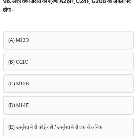
96. अंकों तथा अक्षरों की श्रेणी A26H, C24F, G20B का अगला पद
होगा –
(A) M13D
(B) O11C
(C) M12B
(D) M14E
(E) उपर्युक्त में से कोई नहीं / उपर्युक्त में से एक से अधिक