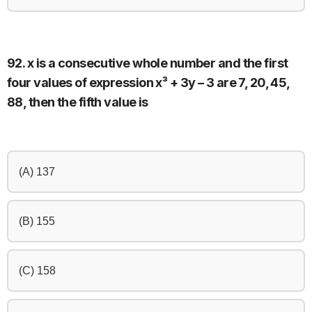
92. x is a consecutive whole number and the first
four values of expression x³ + 3y – 3 are 7, 20, 45,
88, then the fifth value is
(A) 137
(B) 155
(C) 158