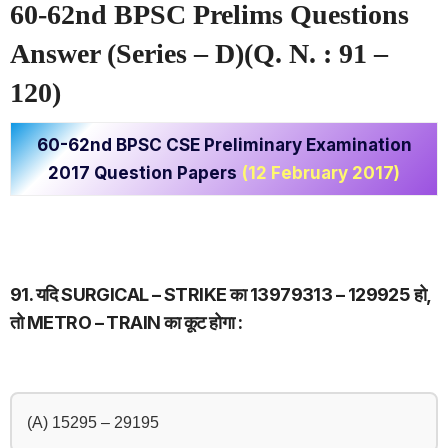
60-62nd BPSC Prelims Questions
Answer (Series – D)(Q. N. : 91 –
120)
60-62nd BPSC CSE Preliminary Examination
2017 Question Papers
(12 February 2017)
91. यदि SURGICAL – STRIKE का 13979313 – 129925 हो,
तो METRO – TRAIN का कूट होगा :
(A) 15295 – 29195