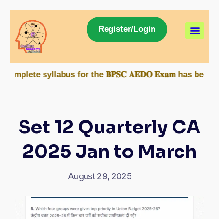
Register/Login
syllabus for the 𝐁𝐏𝐒𝐂 𝐀𝐄𝐃𝐎 𝐄𝐱𝐚𝐦 has been made 
Set 12 Quarterly CA
2025 Jan to March
August 29, 2025