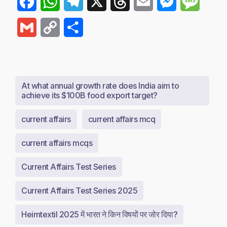
Facebook
WhatsApp
Telegram
X
Threads
Email
Messenger
Messa
Gmail
Copy
Share
Link
At what annual growth rate does India aim to
achieve its $100B food export target?
current affairs
current affairs mcq
current affairs mcqs
Current Affairs Test Series
Current Affairs Test Series 2025
Heimtextil 2025 में भारत ने किन विषयों पर जोर दिया?