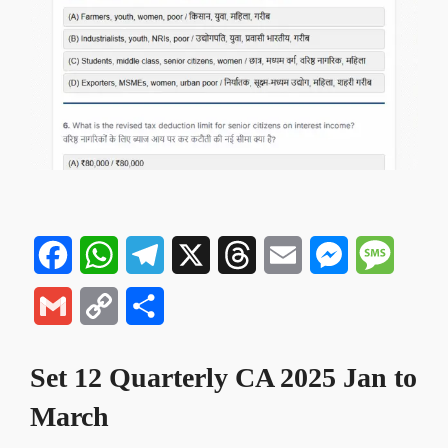
Facebook
WhatsApp
Telegram
X
Threads
Email
Messenger
Messa
Gmail
Copy
Share
Link
Set 12 Quarterly CA 2025 Jan to
March