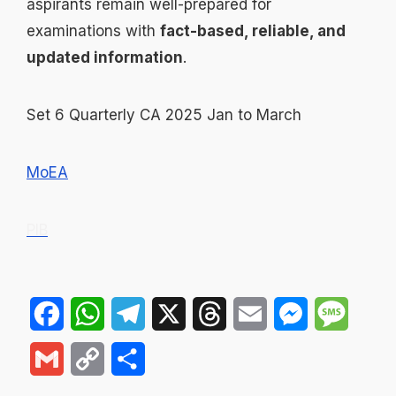
aspirants remain well-prepared for
examinations with
fact-based, reliable, and
updated information
.
Set 6 Quarterly CA 2025 Jan to March
MoEA
PIB
Facebook
WhatsApp
Telegram
X
Threads
Email
Messenger
Messa
Gmail
Copy
Share
Link