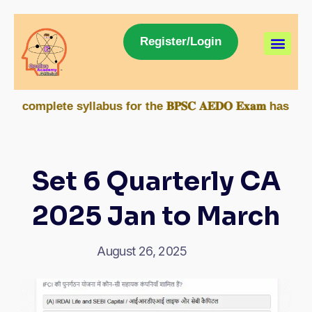
Register/Login
lete syllabus for the 𝐁𝐏𝐒𝐂 𝐀𝐄𝐃𝐎 𝐄𝐱𝐚𝐦 has been 
Set 6 Quarterly CA
2025 Jan to March
August 26, 2025