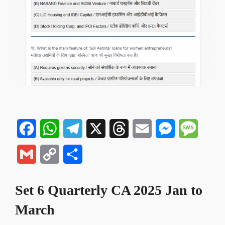
Facebook
WhatsApp
Telegram
X
Threads
Email
Messenger
Messa
Gmail
Copy
Share
Link
Set 6 Quarterly CA 2025 Jan to
March