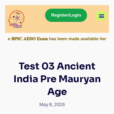
Register/Login
𝐂 𝐀𝐄𝐃𝐎 𝐄𝐱𝐚𝐦 has been made available here. Study m
Test 03 Ancient
India Pre Mauryan
Age
May 8, 2026