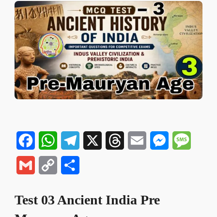
Facebook
WhatsApp
Telegram
X
Threads
Email
Messenger
Messa
Gmail
Copy
Share
Link
Test 03 Ancient India Pre